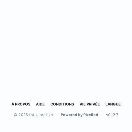
À PROPOS
AIDE
CONDITIONS
VIE PRIVÉE
LANGUE
© 2026 foto.libre.bzh
·
Powered by Pixelfed
·
v0.12.7