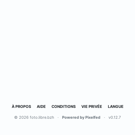
À PROPOS
AIDE
CONDITIONS
VIE PRIVÉE
LANGUE
© 2026 foto.libre.bzh
·
Powered by Pixelfed
·
v0.12.7